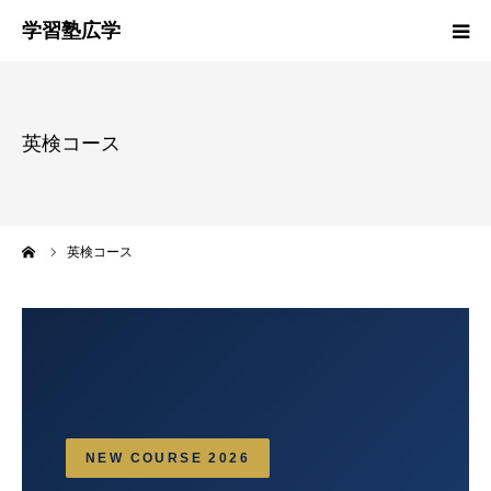
塾概要
英検コース
お知らせ
指導方針
ーム
英検コース
HGM
塾生募集
生徒・保護者の声
NEW COURSE 2026
お問い合わせ