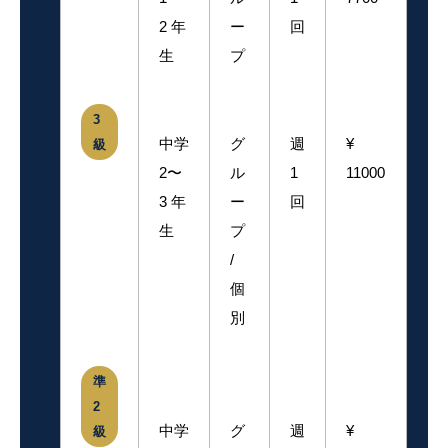
2 年
ー
回
生
プ
3
中学
グ
週
¥
級
2〜
ル
1
11000
3 年
ー
回
生
プ
/
個
別
準
2
中学
グ
週
¥
級