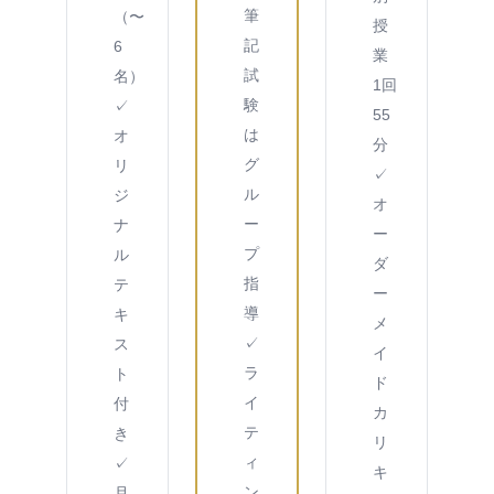
筆
（〜
授
記
6
業
試
名）
1回
験
✓
55
は
オ
分
グ
リ
✓
ル
ジ
オ
ー
ナ
ー
プ
ル
ダ
指
テ
ー
導
キ
メ
✓
ス
イ
ラ
ト
ド
イ
付
カ
テ
き
リ
ィ
✓
キ
ン
月