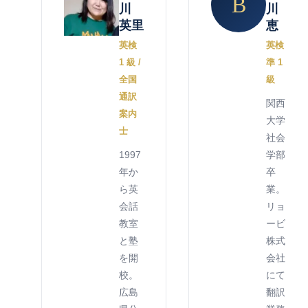
B
川
川
英里
恵
英検
英検
1 級 /
準 1
全国
級
通訳
関西
案内
大学
士
社会
1997
学部
年か
卒
ら英
業。
会話
リョ
教室
ービ
と塾
株式
を開
会社
校。
にて
広島
翻訳