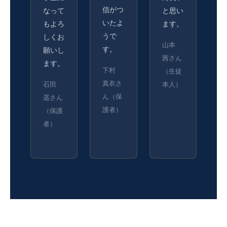
信がつ
なって
と思い
いたよ
もよろ
ます。
うで
しくお
山本
す。
願いし
茜さん
ます。
下村
（生徒
真衣さ
石田
本人）
ん（保
遥さん
護者）
（保護
者）