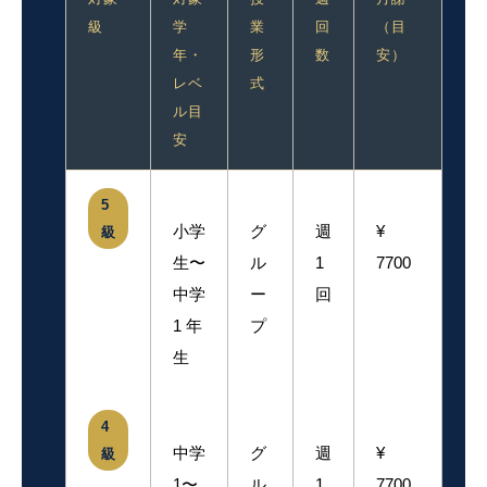
級
学
業
回
（目
年・
形
数
安）
レベ
式
ル目
安
5
小学
グ
週
¥
級
生〜
ル
1
7700
中学
ー
回
1 年
プ
生
4
中学
グ
週
¥
級
1〜
ル
1
7700