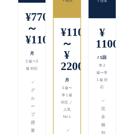
＋個別
ド授業
¥7700
～
¥11000
¥
¥11000
～
11000
/
¥
月
/ 1回
5 級〜3
22000
準 2
級 対応
/
級〜準
月
1 級 対
✓
応
3 級〜
グ
準１級
ル
✓
対応 ／
ー
完
人気
プ
全
No.1
授
個
✓
業
別