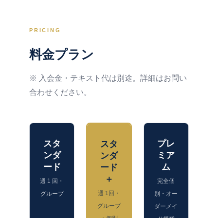
PRICING
料金プラン
※ 入会金・テキスト代は別途。詳細はお問い
合わせください。
スタ
プレ
スタ
ンダ
ミア
ンダ
ード
ム
ード
＋
週 1 回・
完全個
週 1回・
グループ
別・オー
グループ
ダーメイ