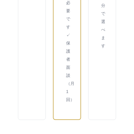
必
分
要
で
で
選
す
べ
✓
ま
保
す
護
者
面
談
（月
1
回）