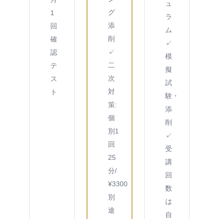
ュ
グ
1
ラ
添
回
ム
削
確
✓
✓
認
模
二
テ
擬
次
ス
試
対
ト
験・
策:
添
個
削
別1
✓
回
受
25
講
分/
回
¥3300
数
別
は
途
自