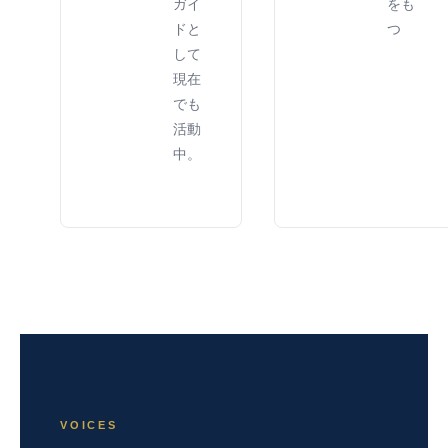
ガイ
をも
ドと
つ
して
現在
でも
活動
中。
VOICES