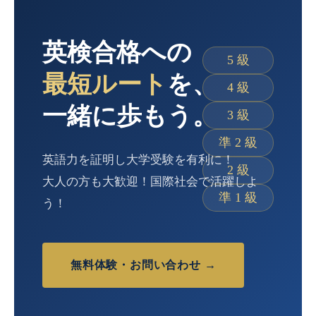
ブログ
英検合格への
5 級
最短ルート
を、
4 級
一緒に歩もう。
3 級
準 2 級
英語力を証明し大学受験を有利に！
2 級
大人の方も大歓迎！国際社会で活躍しよ
準 1 級
う！
無料体験・お問い合わせ →