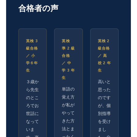
合格者の声
英検 3
英検
英検 2
級合格
準 2 級
級合格
／ 小
合格
／ 高
学６年
／ 中
校 2 年
生
学 3 年
生
生
３歳か
高いと
単語の
ら先生
思った
覚え方
のとこ
のです
が私が
ろでお
が、個
やって
世話に
別指導
きた方
なって
を受け
法とま
いま
まし
ったく