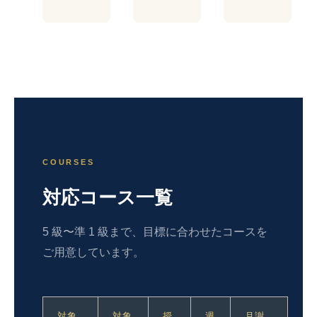
COURSES
対応コース一覧
5 級〜準 1 級まで、目標に合わせたコースを
ご用意しています。
対象
対象
授
週
月謝