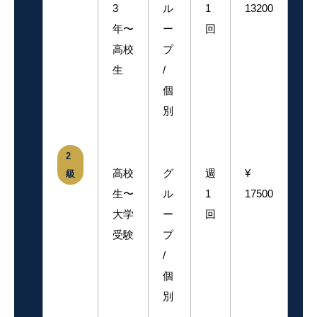
3
ル
1
13200
年〜
ー
回
高校
プ
生
/
個
別
2
高校
グ
週
¥
級
生〜
ル
1
17500
大学
ー
回
受験
プ
/
個
別