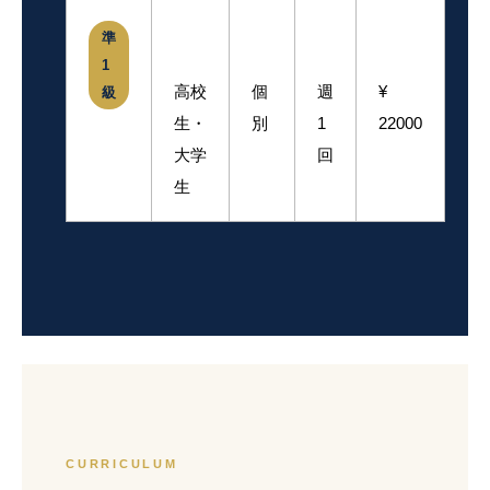
準
1
高校
個
週
¥
級
生・
別
1
22000
大学
回
生
CURRICULUM