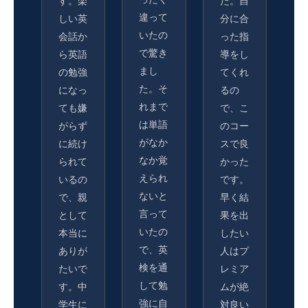
す。楽
た。自
違って
しい英
分に合
いたの
会話か
った指
で驚き
ら英語
導をし
まし
の勉強
てくれ
た。そ
になっ
るの
れまで
ても嫌
で、こ
は単語
がらず
のコー
がなか
に続け
スで良
なか覚
られて
かった
えられ
いるの
です。
ないと
で、親
早く結
言って
として
果を出
いたの
本当に
したい
で、英
ありが
人はプ
検を通
たいで
レミア
して勉
す。中
ムが絶
強に自
学生に
対良い