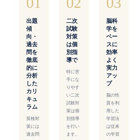
01
02
03
出題
二次
脳科
傾
試験
学を
向・
対策
ベー
過去
は個
スに
問を
別指
効率
徹底
導で
よく
的に
実力
特に苦
分析
アッ
手にな
した
プ
りやす
カリ
い二次
脳の性
キュ
試験対
質を利
ラム
策は個
用した
英検対
別指導
学習法
策には
を行い
は従来
過去問
ます。
の学習