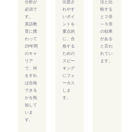
分析が
出題さ
法と比
必須で
れやす
較する
す。
いポイ
と２倍
英語教
ントを
～５倍
育に携
重点的
の効果
わって
に、合
がある
29年間
格する
と言わ
のキャ
ための
れてい
リア
スピー
ます。
で、何
キング
をすれ
にフォ
ば合格
ーカス
できる
しま
かを熟
す。
知して
いま
す。