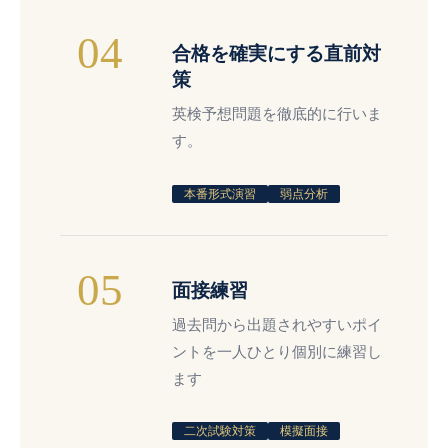
04
合格を確実にする直前対
策
英検予想問題を徹底的に行いま
す。
本番形式演習
弱点分析
05
面接練習
過去問から出題されやすいポイ
ントを一人ひとり個別に練習し
ます
二次試験対策
模擬面接