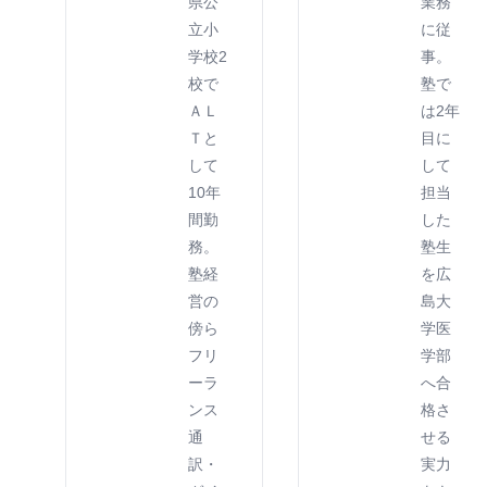
県公
業務
立小
に従
学校2
事。
校で
塾で
ＡＬ
は2年
Ｔと
目に
して
して
10年
担当
間勤
した
務。
塾生
塾経
を広
営の
島大
傍ら
学医
フリ
学部
ーラ
へ合
ンス
格さ
通
せる
訳・
実力