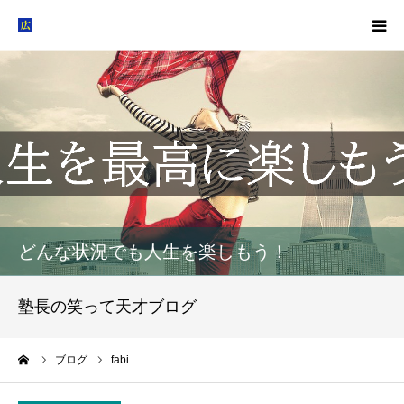
塾概要
お知らせ
指導方針
HGM
どんな状況でも人生を楽しもう！
塾生募集
塾長の笑って天才ブログ
生徒・保護者の声
ーム
ブログ
fabi
お問い合わせ