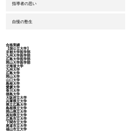
指導者の思い
自慢の塾生
合格実績
【国公立大学】
京都大学医学部
九州大学医学部
広島大学医学部
岡山大学医学部
北海道大学
九州大学
広島大学
岡山大学
山口大学
島根大学
愛媛大学
香川大学
徳島大学
大阪府立大学
兵庫県立大学
県立広島大学
島根県立大学
岡山県立大学
高知県立大学
広島市立大学
下関市立大学
尾道市立大学
福山市立大学