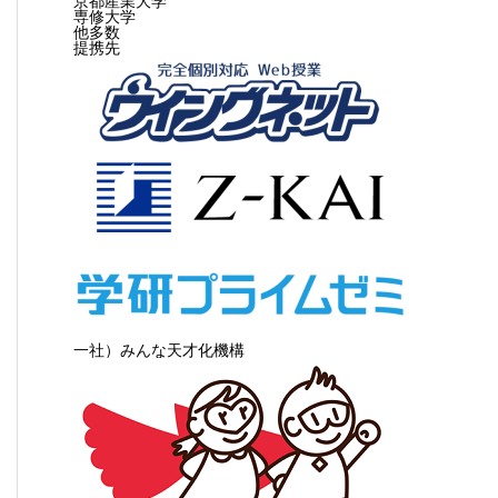
京都産業大学
専修大学
他多数
提携先
一社）みんな天才化機構