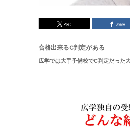
Post
Share
合格出来るC判定がある
広学では大手予備校でC判定だった