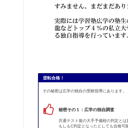
逆転合格！
その秘密は広学の独自の受験指導にあります。
秘密その１：広学の独自調査
共通テスト後の大手予備校の判定とは
もしもC判定となったとしても合格可