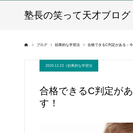
塾長の笑って天才ブログ
ホーム
ブログ
効果的な学習法
合格できるC判定がある－
2020.12.23
効果的な学習法
合格できるC判定が
す！