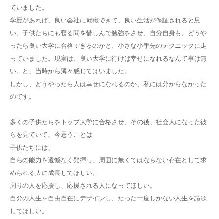
ていました。
学歴があれば、良い会社に就職できて、良い生活が保証されると思
い、子供たちにも寝る間を惜しんで勉強をさせ、自分自身も、どうや
ったら良い大学に合格できるのかと、小さな小手先のテクニックに走
っていました。現実は、良い大学に行けば幸せになれるなんて事は無
い。と、当時から薄々感じてはいました。
しかし、どうやったら人は幸せになれるのか、私には分からなかった
のです。
多くの子供たちをトップ大学に合格させ、その後、社会人になった彼
らを見ていて、今思うことは
子供たちには、
自らの能力を遺憾なく発揮し、周囲に無くてはならない存在として求
められる人に成長してほしい。
周りの人を応援し、応援される人になってほしい。
自分の人生を自由自在にデザインし、たった一度しかない人生を謳歌
してほしい。