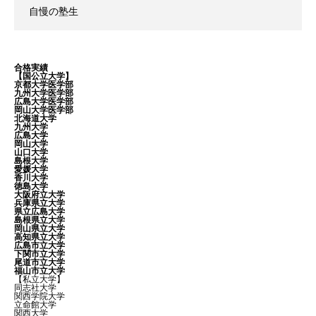
自慢の塾生
合格実績
【国公立大学】
京都大学医学部
九州大学医学部
広島大学医学部
岡山大学医学部
北海道大学
九州大学
広島大学
岡山大学
山口大学
島根大学
愛媛大学
香川大学
徳島大学
大阪府立大学
兵庫県立大学
県立広島大学
島根県立大学
岡山県立大学
高知県立大学
広島市立大学
下関市立大学
尾道市立大学
福山市立大学
【私立大学】
同志社大学
関西学院大学
立命館大学
関西大学