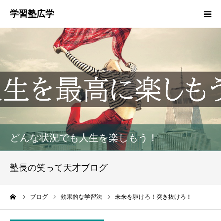
塾概要
お知らせ
指導方針
HGM
どんな状況でも人生を楽しもう！
塾生募集
塾長の笑って天才ブログ
生徒・保護者の声
ーム
ブログ
効果的な学習法
未来を駆けろ！突き抜けろ！
お問い合わせ