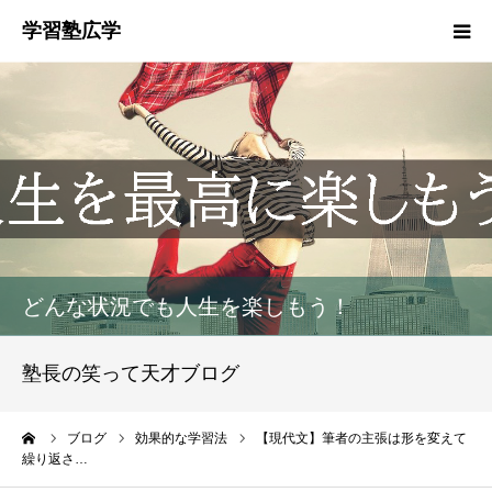
塾概要
お知らせ
指導方針
HGM
どんな状況でも人生を楽しもう！
塾生募集
塾長の笑って天才ブログ
生徒・保護者の声
ーム
ブログ
効果的な学習法
【現代文】筆者の主張は形を変えて
繰り返さ…
お問い合わせ