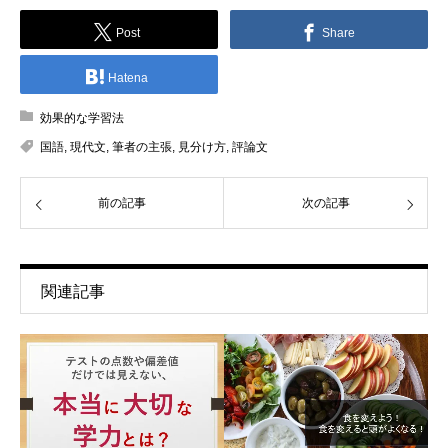
Post
Share
Hatena
効果的な学習法
国語
,
現代文
,
筆者の主張
,
見分け方
,
評論文
前の記事
次の記事
関連記事