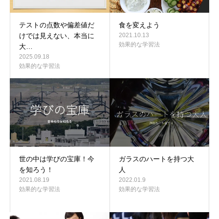
テストの点数や偏差値だ
食を変えよう
けでは見えない、本当に
2021.10.13
効果的な学習法
大…
2025.09.18
効果的な学習法
世の中は学びの宝庫！今
ガラスのハートを持つ大
を知ろう！
人
2021.08.19
2022.01.9
効果的な学習法
効果的な学習法