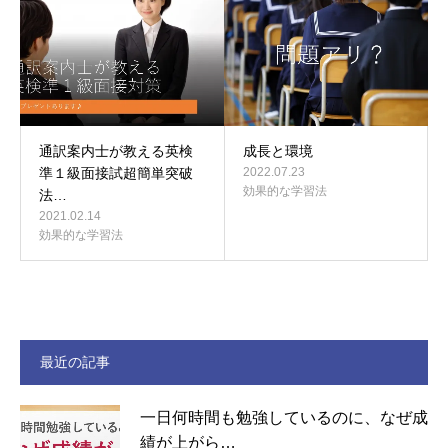
通訳案内士が教える英検
成長と環境
準１級面接試超簡単突破
2022.07.23
効果的な学習法
法…
2021.02.14
効果的な学習法
最近の記事
一日何時間も勉強しているのに、なぜ成
績が上がら…