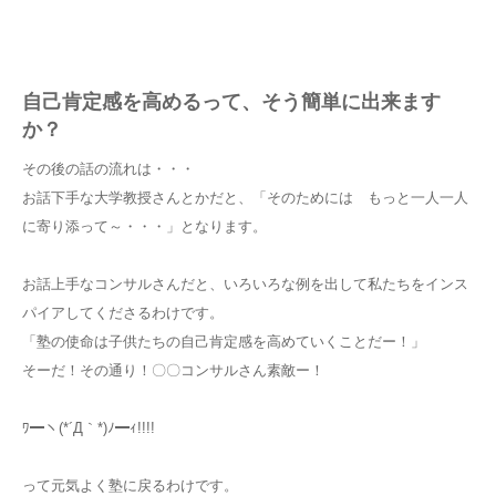
自己肯定感を高めるって、そう簡単に出来ます
か？
その後の話の流れは・・・
お話下手な大学教授さんとかだと、「そのためには もっと一人一人
に寄り添って～・・・」となります。
お話上手なコンサルさんだと、いろいろな例を出して私たちをインス
パイアしてくださるわけです。
「塾の使命は子供たちの自己肯定感を高めていくことだー！」
そーだ！その通り！〇〇コンサルさん素敵ー！
ﾜ━ヽ(*´Д｀*)ﾉ━ｨ!!!!
って元気よく塾に戻るわけです。