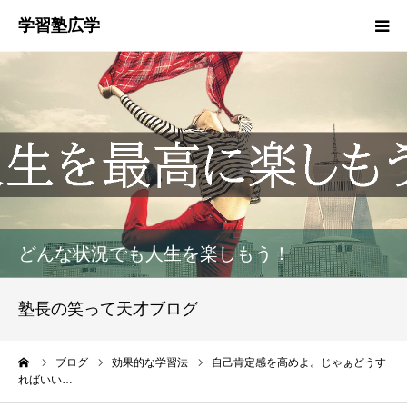
塾概要
お知らせ
指導方針
HGM
どんな状況でも人生を楽しもう！
塾生募集
塾長の笑って天才ブログ
生徒・保護者の声
ーム
ブログ
効果的な学習法
自己肯定感を高めよ。じゃぁどうす
ればいい…
お問い合わせ