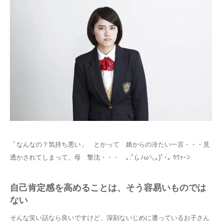
「なんなの？気持ち悪い」 とかって 娘からの冷たい一言・・・見
透かされてしまって、母 撃沈・・・ ｡:ﾟ(｡ﾉω＼｡)ﾟ･｡ ｳﾜｧｰﾝ
自己肯定感を高めることは、そう容易いものでは
ない
そんな笑い話なら良いですけど、深刻ないじめに遭っているお子さん