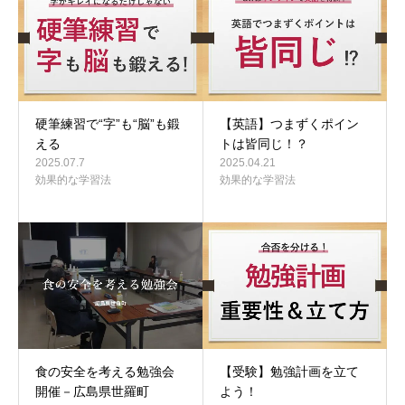
硬筆練習で“字”も“脳”も鍛
【英語】つまずくポイン
える
トは皆同じ！？
2025.07.7
2025.04.21
効果的な学習法
効果的な学習法
食の安全を考える勉強会
【受験】勉強計画を立て
開催－広島県世羅町
よう！