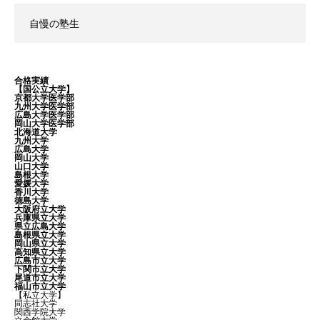
自慢の塾生
合格実績
【国公立大学】
京都大学医学部
九州大学医学部
広島大学医学部
岡山大学医学部
北海道大学
九州大学
広島大学
岡山大学
山口大学
島根大学
愛媛大学
香川大学
徳島大学
大阪府立大学
兵庫県立大学
県立広島大学
島根県立大学
岡山県立大学
高知県立大学
広島市立大学
下関市立大学
尾道市立大学
福山市立大学
【私立大学】
同志社大学
関西学院大学