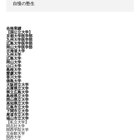
自慢の塾生
合格実績
【国公立大学】
京都大学医学部
九州大学医学部
広島大学医学部
岡山大学医学部
北海道大学
九州大学
広島大学
岡山大学
山口大学
島根大学
愛媛大学
香川大学
徳島大学
大阪府立大学
兵庫県立大学
県立広島大学
島根県立大学
岡山県立大学
高知県立大学
広島市立大学
下関市立大学
尾道市立大学
福山市立大学
【私立大学】
同志社大学
関西学院大学
立命館大学
関西大学