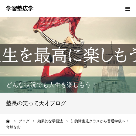
塾概要
お知らせ
指導方針
HGM
どんな状況でも人生を楽しもう！
塾生募集
塾長の笑って天才ブログ
生徒・保護者の声
ーム
ブログ
効果的な学習法
知的障害児クラスから普通学級へ！
奇跡をお…
お問い合わせ