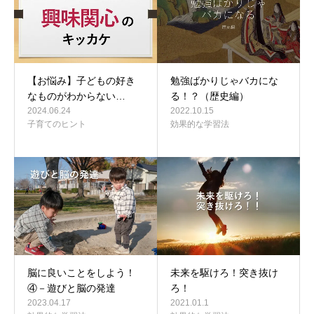
【お悩み】子どもの好き
勉強ばかりじゃバカにな
なものがわからない…
る！？（歴史編）
2024.06.24
2022.10.15
子育てのヒント
効果的な学習法
脳に良いことをしよう！
未来を駆けろ！突き抜け
④－遊びと脳の発達
ろ！
2023.04.17
2021.01.1