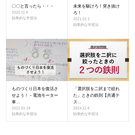
〇〇と言ったら・・・
未来を駆けろ！突き抜け
2020.11.4
ろ！
効果的な学習法
2021.01.1
効果的な学習法
ものづくり日本を復活さ
「選択肢を二択まで絞れ
せよう！－電池モーター
た」ときの鉄則【共通テ
車…
ス…
2022.01.19
2024.11.4
効果的な学習法
効果的な学習法