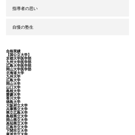
指導者の思い
自慢の塾生
合格実績
【国公立大学】
京都大学医学部
九州大学医学部
広島大学医学部
岡山大学医学部
北海道大学
九州大学
広島大学
岡山大学
山口大学
島根大学
愛媛大学
香川大学
徳島大学
大阪府立大学
兵庫県立大学
県立広島大学
島根県立大学
岡山県立大学
高知県立大学
広島市立大学
下関市立大学
尾道市立大学