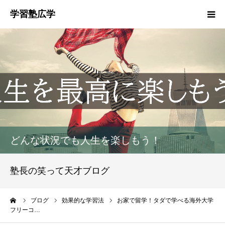
塾概要
お知らせ
指導方針
HGM
どんな状況でも人生を楽しもう！
塾生募集
塾長の笑って天才ブログ
生徒・保護者の声
ーム
ブログ
効果的な学習法
お家で留学！タダで学べる海外大学
フリーコ…
お問い合わせ