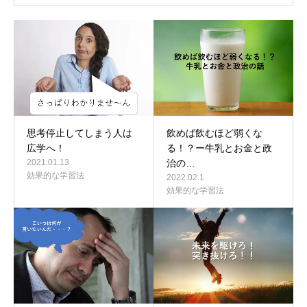
思考停止してしまう人は
飲めば飲むほど弱くな
広学へ！
る！？ー牛乳とお金と政
2021.01.13
治の…
効果的な学習法
2022.02.1
効果的な学習法