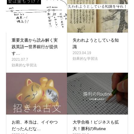
重要文書から読み解く実
失われようとしている知
践英語ー世界銀行が提供
識
す…
2023.04.19
効果的な学習法
2021.07.7
効果的な学習法
お前、本当は、イイやつ
大学合格！ビジネスも拡
だったんだな…
大！勝利のRutine