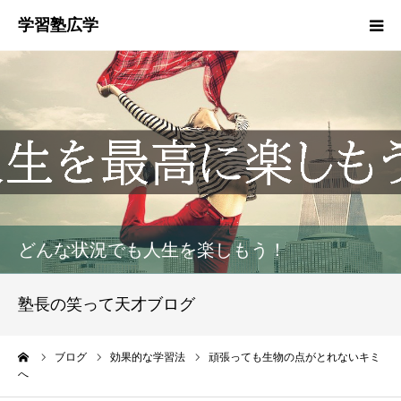
塾概要
お知らせ
指導方針
HGM
どんな状況でも人生を楽しもう！
塾生募集
塾長の笑って天才ブログ
生徒・保護者の声
ーム
ブログ
効果的な学習法
頑張っても生物の点がとれないキミ
へ
お問い合わせ