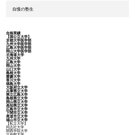
自慢の塾生
合格実績
【国公立大学】
京都大学医学部
九州大学医学部
広島大学医学部
岡山大学医学部
北海道大学
九州大学
広島大学
岡山大学
山口大学
島根大学
愛媛大学
香川大学
徳島大学
大阪府立大学
兵庫県立大学
県立広島大学
島根県立大学
岡山県立大学
高知県立大学
広島市立大学
下関市立大学
尾道市立大学
福山市立大学
【私立大学】
同志社大学
関西学院大学
立命館大学