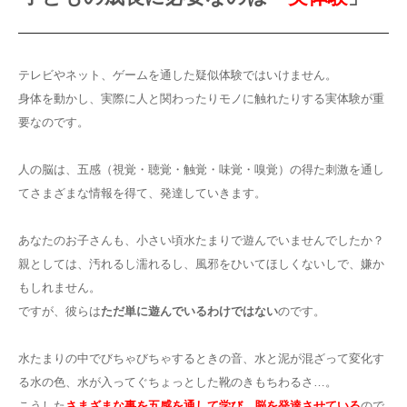
テレビやネット、ゲームを通した疑似体験ではいけません。
身体を動かし、実際に人と関わったりモノに触れたりする実体験が重
要なのです。
人の脳は、五感（視覚・聴覚・触覚・味覚・嗅覚）の得た刺激を通し
てさまざまな情報を得て、発達していきます。
あなたのお子さんも、小さい頃水たまりで遊んでいませんでしたか？
親としては、汚れるし濡れるし、風邪をひいてほしくないしで、嫌か
もしれません。
ですが、彼らは
ただ単に遊んでいるわけではない
のです。
水たまりの中でびちゃびちゃするときの音、水と泥が混ざって変化す
る水の色、水が入ってぐちょっとした靴のきもちわるさ…。
こうした
さまざまな事を五感を通して学び、脳を発達させている
ので