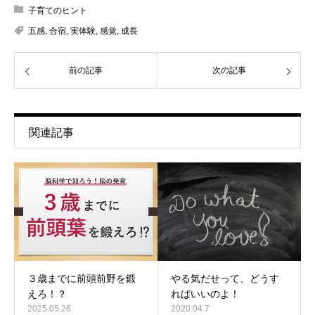
子育てのヒント
五感
,
合宿
,
実体験
,
感覚
,
成長
前の記事
次の記事
関連記事
３歳までに前頭前野を鍛
やる気だせって、どうす
えろ！？
ればいいのよ！
2025.05.26
2020.04.7