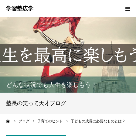
塾概要
お知らせ
指導方針
HGM
どんな状況でも人生を楽しもう！
塾生募集
塾長の笑って天才ブログ
生徒・保護者の声
ーム
ブログ
子育てのヒント
子どもの成長に必要なものとは？
お問い合わせ