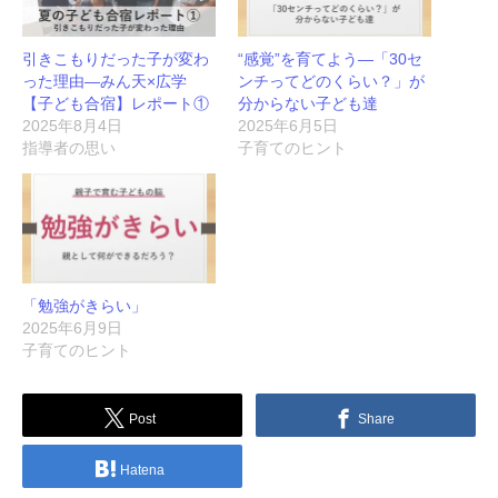
引きこもりだった子が変わ
“感覚”を育てよう―「30セ
った理由―みん天×広学
ンチってどのくらい？」が
【子ども合宿】レポート①
分からない子ども達
2025年8月4日
2025年6月5日
指導者の思い
子育てのヒント
「勉強がきらい」
2025年6月9日
子育てのヒント
Post
Share
Hatena