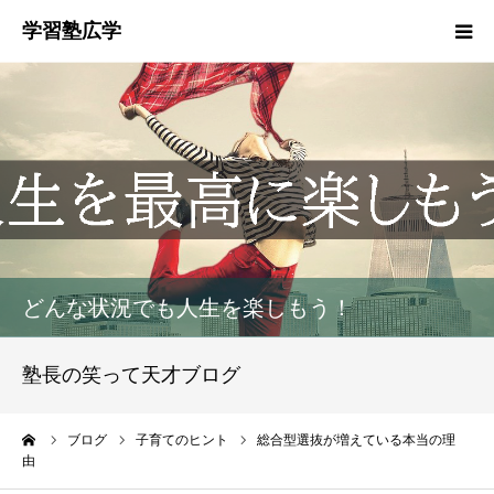
塾概要
お知らせ
指導方針
HGM
どんな状況でも人生を楽しもう！
塾生募集
塾長の笑って天才ブログ
生徒・保護者の声
ーム
ブログ
子育てのヒント
総合型選抜が増えている本当の理
由
お問い合わせ