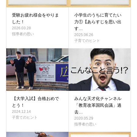
受験お疲れ様会をやりま
小学生のうちに育てたい
した！
力①【あらすじを思い出
2026.03.28
す…
指導者の思い
2025.06.26
子育てのヒント
【大学入試】合格おめで
みんな天才化チャンネル
とう！
「教育改革国民会議」過
2024.12.14
去…
子育てのヒント
2020.05.29
指導者の思い