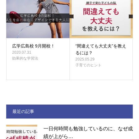
広学広島校 9月開校！
“間違えても大丈夫”を教え
2020.07.31
るには？
効果的な学習法
2025.05.29
子育てのヒント
最近の記事
一日何時間も勉強しているのに、なぜ成
績が上がら…