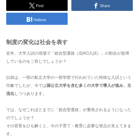
Post
Share
Hatena
制度の変化は社会を表す
近年、大学入試の現場で「総合型選抜（旧AO入試）」の割合が急増
しているのをご存じでしょうか？
以前は、一部の私立大学の一部学部で行われていた特殊な入試という
印象でしたが、今では
国公立大学を含む多くの大学で導入が進み、主
流化
しつつあります。
では、なぜこれほどまでに「総合型選抜」が重視されるようになった
のでしょうか？
その背景をひも解くと、今の子育て・教育に必要な視点が見えてきま
す。