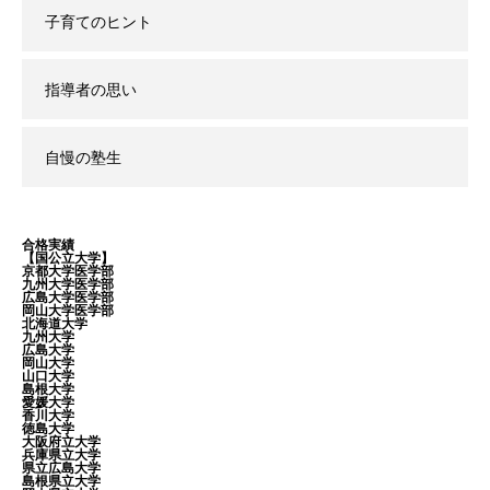
子育てのヒント
指導者の思い
自慢の塾生
合格実績
【国公立大学】
京都大学医学部
九州大学医学部
広島大学医学部
岡山大学医学部
北海道大学
九州大学
広島大学
岡山大学
山口大学
島根大学
愛媛大学
香川大学
徳島大学
大阪府立大学
兵庫県立大学
県立広島大学
島根県立大学