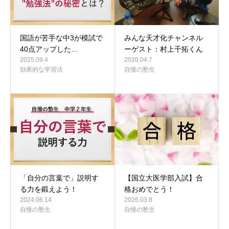
国語が苦手な中3が模試で
みんな天才化チャンネル
40点アップした…
ーゲスト：村上千拓くん
2025.09.4
2020.04.7
効果的な学習法
自慢の塾生
「自分の言葉で」説明す
【国立大医学部入試】合
る力を鍛えよう！
格おめでとう！
2024.06.14
2026.03.8
自慢の塾生
自慢の塾生