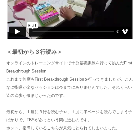
＜最初から３行読み＞
オンラインのトレーニングサイトで十分基礎訓練を行って挑んだFirst
Breakthrough Session
これまで何度もFirst Breakthrough Sessionを行ってきましたが、こん
なに指導が楽なセッションは今までにありませんでした。それくらい
皆の進歩が凄まじかったのです。
最初から、１度に３行を読む子や、１度に半ページを読んでしまう子
ばかりで、FBSがあっという間に進むのです。
ホント、指導しているこちらが呆気にとられてしまいました。