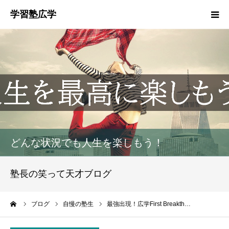
塾概要
お知らせ
指導方針
HGM
どんな状況でも人生を楽しもう！
塾生募集
塾長の笑って天才ブログ
生徒・保護者の声
ーム
ブログ
自慢の塾生
最強出現！広学First Breakth…
お問い合わせ