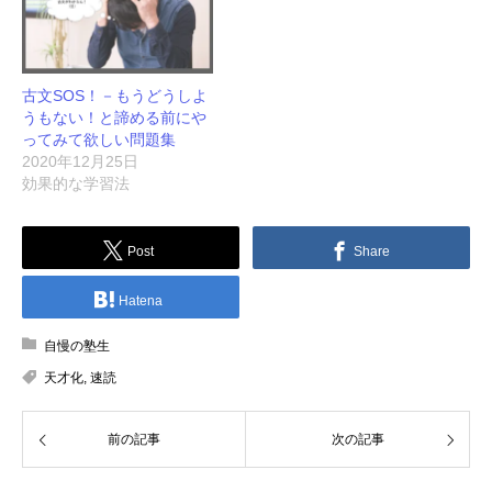
古文SOS！－もうどうしよ
うもない！と諦める前にや
ってみて欲しい問題集
2020年12月25日
効果的な学習法
Post
Share
Hatena
自慢の塾生
天才化
,
速読
前の記事
次の記事