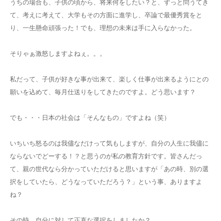
うちの場合も、子供の頃から、将来何をしたい？と、ずっと問うてき
て、考えに考えて、大学もその方面に進学し、卒論で最優秀賞をと
り、一生懸命頑張った！でも、理想の未来は手に入らなかった。
そりゃぁ激怒しますよねぇ。。。
私だって、子供が好きな事が出来て、楽しく仕事が出来るようにとの
願いを込めて、毎月仕送りをしてきたのですよ。どう思います？
でも・・・日本の社会は「そんなもの」ですよね（笑）
いちいち怒るのは我儘なだけって気もしますが、自分の人生に我儘に
ならないでどーする！？と思うのが私の教育方針です。皆さんだっ
て、親の世代なら分かっていただけると思いますが「あの時、別の選
択をしていたら、どうなっていただろう？」という事、ありますよ
ね？
その時、自分に対して正直な選択をしましたか？