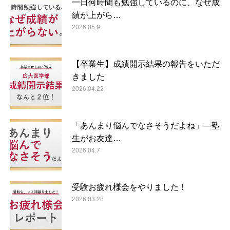
一日何時間も勉強しているのに、なぜ成
績が上がら…
2026.05.9
【卒業生】成績開示結果の報告をいただ
きました
2026.04.22
「あんまり悩んでなさそうだよね」―塾
生がお友達…
2026.04.7
受験お疲れ様会をやりました！
2026.03.28