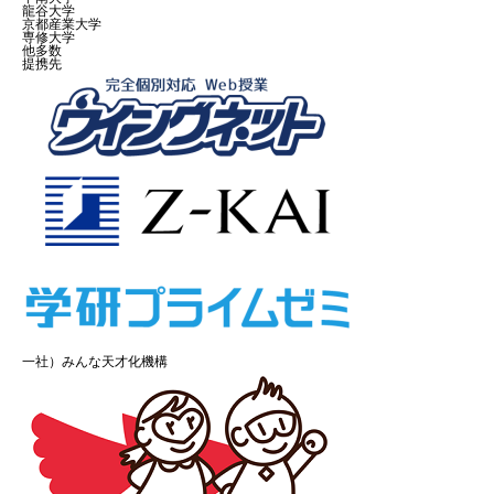
龍谷大学
京都産業大学
専修大学
他多数
提携先
一社）みんな天才化機構