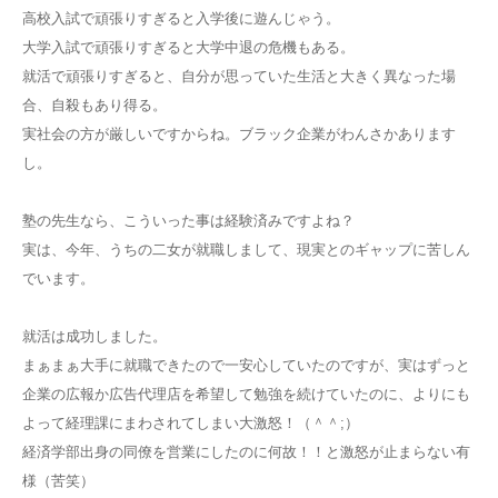
高校入試で頑張りすぎると入学後に遊んじゃう。
大学入試で頑張りすぎると大学中退の危機もある。
就活で頑張りすぎると、自分が思っていた生活と大きく異なった場
合、自殺もあり得る。
実社会の方が厳しいですからね。ブラック企業がわんさかあります
し。
塾の先生なら、こういった事は経験済みですよね？
実は、今年、うちの二女が就職しまして、現実とのギャップに苦しん
でいます。
就活は成功しました。
まぁまぁ大手に就職できたので一安心していたのですが、実はずっと
企業の広報か広告代理店を希望して勉強を続けていたのに、よりにも
よって経理課にまわされてしまい大激怒！（＾＾;）
経済学部出身の同僚を営業にしたのに何故！！と激怒が止まらない有
様（苦笑）