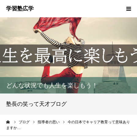
塾概要
お知らせ
指導方針
HGM
どんな状況でも人生を楽しもう！
塾生募集
塾長の笑って天才ブログ
生徒・保護者の声
ーム
ブログ
指導者の思い
今の日本でキャリア教育って意味あり
ますか…
お問い合わせ