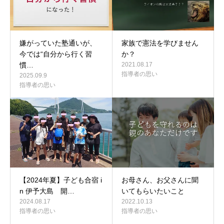
嫌がっていた塾通いが、
家族で憲法を学びません
今では“自分から行く習
か？
慣…
2021.08.17
指導者の思い
2025.09.9
指導者の思い
【2024年夏】子ども合宿 i
お母さん、お父さんに聞
n 伊予大島 開…
いてもらいたいこと
2024.08.17
2022.10.13
指導者の思い
指導者の思い