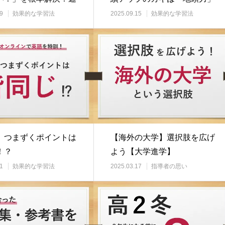
地頭力の関…
と「言葉の感覚」…
9
効果的な学習法
2025.09.15
効果的な学習法
】つまずくポイントは
【海外の大学】選択肢を広げ
！？
よう【大学進学】
1
効果的な学習法
2025.03.17
指導者の思い