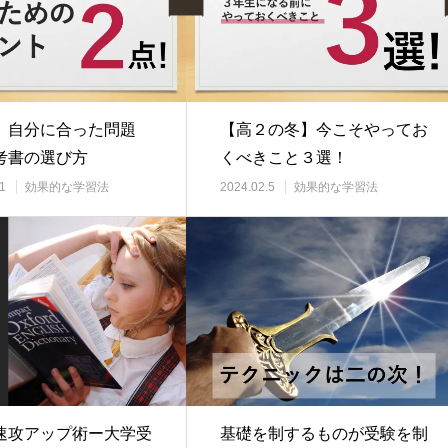
】自分に合った問題
【高２の冬】今こそやってお
考書の選び方
くべきこと３選！
1
効果的な学習法
2024.02.5
効果的な学習法
速攻アップ術ー大学受
基礎を制するものが受験を制