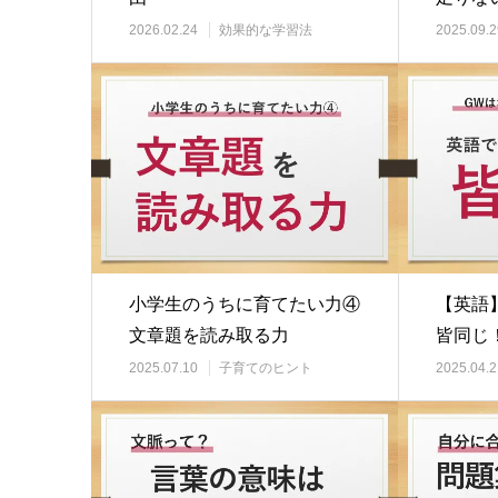
読力と
2026.02.24
効果的な学習法
2025.09.2
小学生のうちに育てたい力④
【英語
文章題を読み取る力
皆同じ
2025.07.10
子育てのヒント
2025.04.2