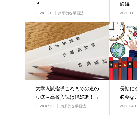
う
験編
2020.11.6
効果的な学習法
2020.11.3
大学入試指導これまでの道の
長期に
り③－高校入試は絶好調！→
必要な
大問題勃発
2020.07.22
効果的な学習法
2020.04.1