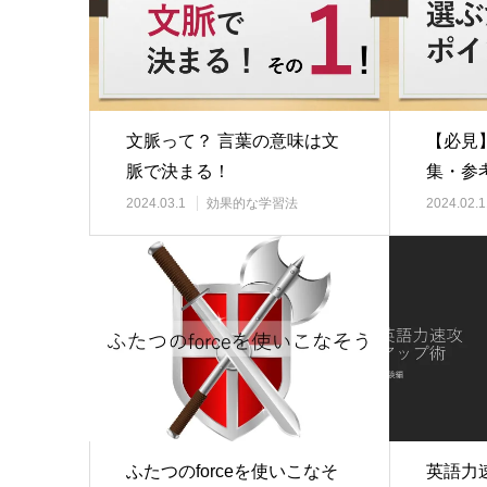
文脈って？ 言葉の意味は文
【必見
脈で決まる！
集・参
2024.03.1
効果的な学習法
2024.02.1
ふたつのforceを使いこなそ
英語力