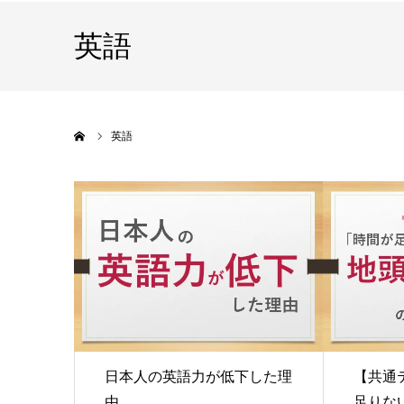
英語
ホーム
英語
日本人の英語力が低下した理
【共通
由
足りな