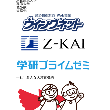
京都産業大学
専修大学
他多数
提携先
一社）みんな天才化機構