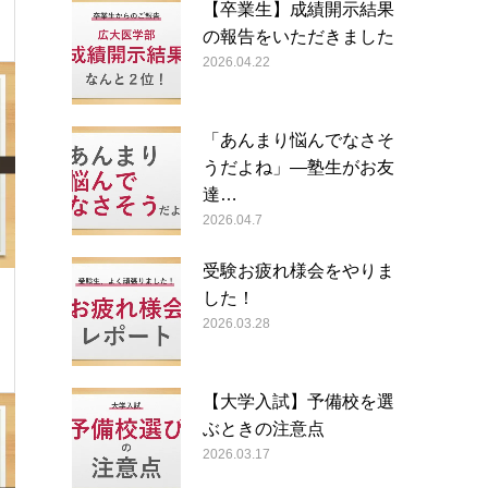
【卒業生】成績開示結果
の報告をいただきました
2026.04.22
「あんまり悩んでなさそ
うだよね」―塾生がお友
達…
2026.04.7
受験お疲れ様会をやりま
した！
2026.03.28
【大学入試】予備校を選
ぶときの注意点
2026.03.17