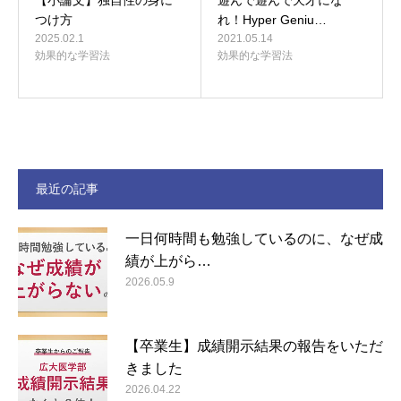
【小論文】独自性の身に
遊んで遊んで天才にな
つけ方
れ！Hyper Geniu…
2025.02.1
2021.05.14
効果的な学習法
効果的な学習法
最近の記事
一日何時間も勉強しているのに、なぜ成
績が上がら…
2026.05.9
【卒業生】成績開示結果の報告をいただ
きました
2026.04.22