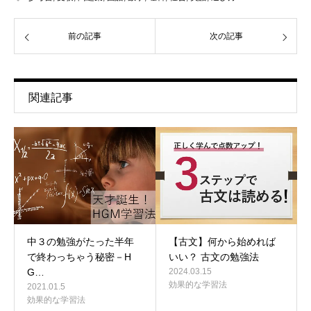
前の記事
次の記事
関連記事
中３の勉強がたった半年
【古文】何から始めれば
で終わっちゃう秘密－H
いい？ 古文の勉強法
G…
2024.03.15
効果的な学習法
2021.01.5
効果的な学習法