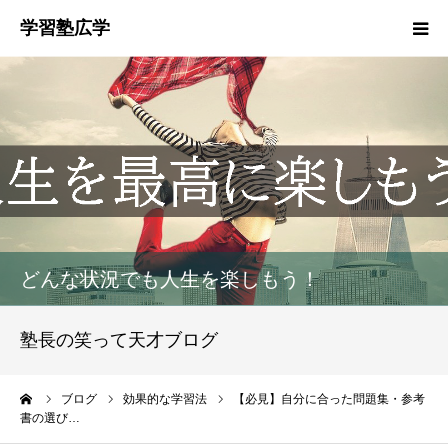
塾概要
お知らせ
指導方針
HGM
どんな状況でも人生を楽しもう！
塾生募集
塾長の笑って天才ブログ
生徒・保護者の声
ーム
ブログ
効果的な学習法
【必見】自分に合った問題集・参考
書の選び…
お問い合わせ