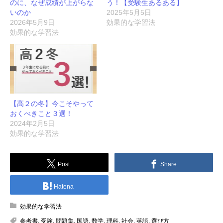
のに、なぜ成績が上がらな
う！【受験生あるある】
いのか
2025年5月5日
2026年5月9日
効果的な学習法
効果的な学習法
【高２の冬】今こそやって
おくべきこと３選！
2024年2月5日
効果的な学習法
Post
Share
Hatena
効果的な学習法
参考書
,
受験
,
問題集
,
国語
,
数学
,
理科
,
社会
,
英語
,
選び方