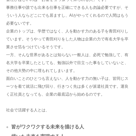
事務仕事や誰でも出来る仕事を正確にできる人も勿論必要ですが、そ
ういう人ならどこにでも居ますし、AIがやってくれるので人間はもう
必要ないです。
企業のトップは、学歴ではなく、人を動かす力のある子を青田刈りし
ています。そうやって青田刈りをした人物は企業の力で有名大学を卒
業させ箔をつけているそうです。
一方、そんな世界があるとは知らない一般人は、必死で勉強して、有
名大学を卒業したとしても、勉強以外で目立った事をしていないと、
その他大勢の中に埋もれてしまいます。
面白いことのひとつも言えない、人を動かす力の無い子は、皆同じス
ーツを着て就活に飛び回り、行きつく先は多くが派遣社員です。運良
く正社員となっても、企業の最底辺から始めるのです。
社会で活躍する人とは、
皆がワクワクする未来を描ける人