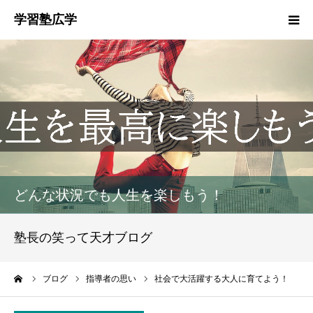
塾概要
お知らせ
指導方針
HGM
どんな状況でも人生を楽しもう！
塾生募集
塾長の笑って天才ブログ
生徒・保護者の声
ーム
ブログ
指導者の思い
社会で大活躍する大人に育てよう！
お問い合わせ