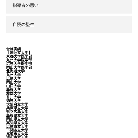
指導者の思い
自慢の塾生
合格実績
【国公立大学】
京都大学医学部
九州大学医学部
広島大学医学部
岡山大学医学部
北海道大学
九州大学
広島大学
岡山大学
山口大学
島根大学
愛媛大学
香川大学
徳島大学
大阪府立大学
兵庫県立大学
県立広島大学
島根県立大学
岡山県立大学
高知県立大学
広島市立大学
下関市立大学
尾道市立大学
福山市立大学