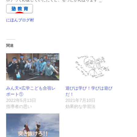
にほんブログ村
関連
みん天×広学こども合宿レ
遊びは学び！学びは遊び
ポート①
だ！
2022年5月13日
2021年7月10日
指導者の思い
効果的な学習法