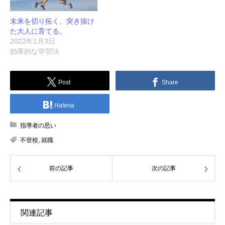
未来を切り拓く、突き抜け
た大人に育てる。
2022年1月3日
効果的な学習法
Post
Share
Hatena
指導者の思い
不登校
,
就職
前の記事
次の記事
関連記事