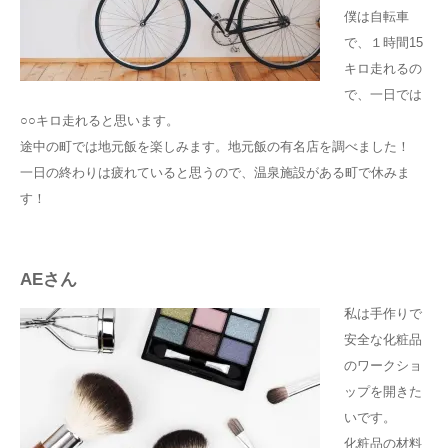
僕は自転車
で、１時間15
キロ走れるの
で、一日では
○○キロ走れると思います。
途中の町では地元飯を楽しみます。地元飯の有名店を調べました！
一日の終わりは疲れていると思うので、温泉施設がある町で休みま
す！
AEさん
私は手作りで
安全な化粧品
のワークショ
ップを開きた
いです。
化粧品の材料