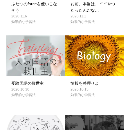
ふたつのforceを使いこな
お前、本当は、イイやつ
そう
だったんだな…
2020.11.6
2020.11.1
効果的な学習法
効果的な学習法
受験国語の救世主
情報を整理せよ
2020.10.30
2020.10.15
効果的な学習法
効果的な学習法