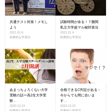
共通テスト対策！メモし
試験時間が余る！？難関
よう
私立大学超マル秘対策法
2021.01.6
2021.01.4
効果的な学習法
効果的な学習法
あまっちょろくない大学
合格できるC判定がある－
受験の話ー高2生大学受
今からでも間に合いま
験…
す…
2020.12.24
2020.12.23
効果的な学習法
効果的な学習法