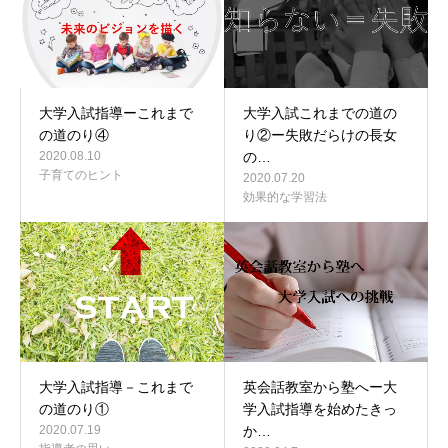
大学入試指導ーこれまで
大学入試これまでの道の
の道のり④
り②ー失敗だらけの長女
2020.08.10
の…
子育てのヒント
2020.07.20
効果的な学習法
大学入試指導－これまで
英会話教室から塾へー大
の道のり①
学入試指導を始めたきっ
2020.07.19
か…