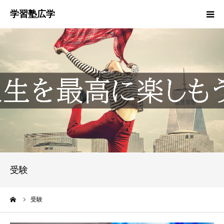
塾概要
お知らせ
指導方針
HGM
塾生募集
受験
生徒・保護者の声
ーム
受験
お問い合わせ