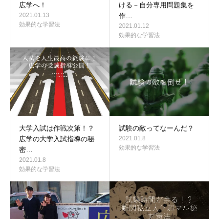
広学へ！
ける－自分専用問題集を
2021.01.13
作…
効果的な学習法
2021.01.12
効果的な学習法
大学入試は作戦次第！？
試験の敵ってなーんだ？
広学の大学入試指導の秘
2021.01.8
効果的な学習法
密…
2021.01.8
効果的な学習法